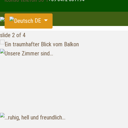
Sprache auswählen
DE
slide
2
of 4