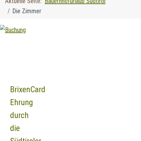
Aktuelle Seite:
Bauernhofurlaub Südtirol
Die Zimmer
BrixenCard
Ehrung
durch
die