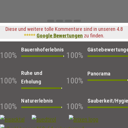
Diese und weitere tolle Kommentare sind in unseren 4.8
*****
Google Bewertungen
zu finden.
Bauernhoferlebnis
Gästebewertung
100
%
100
%
Ruhe und
Panorama
100
%
100
%
Erholung
Naturerlebnis
Sauberkeit/Hygi
100
%
100
%