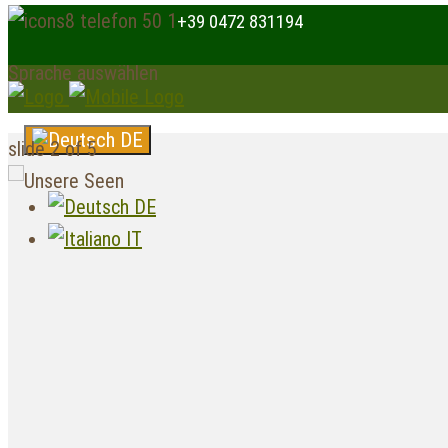
+39 0472 831194
Sprache auswählen
DE
slide
2
of 5
DE
IT