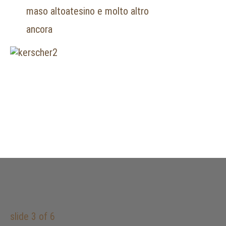
maso altoatesino e molto altro
ancora
slide
3
of 6