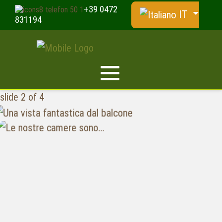
+39 0472
IT
831194
slide
2
of 4