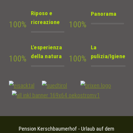
Riposo e
Panorama
ricreazione
100
%
100
%
L'esperienza
La
della natura
pulizia/Igiene
100
%
100
%
Pension Kerschbaumerhof - Urlaub auf dem